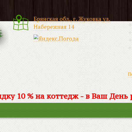
Брянская обл., г. Жуковка ул.
+
Набережная 14
+
+
+
П
дку 10 % на коттедж - в Ваш День