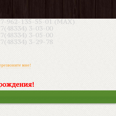
7-962-135-55-01 (MAX)
7(48334) 3-03-00
7(48334) 3-05-00
7(48334) 3-29-78
ерезвоните мне!
 рождения!