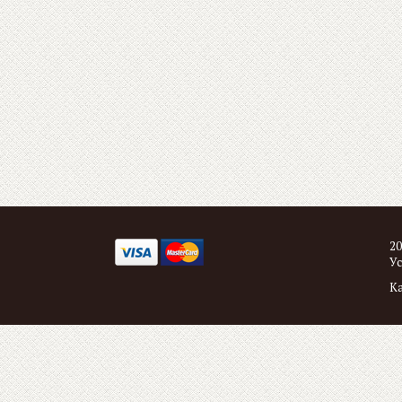
20
Ус
Ка