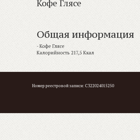
Кофе Глясе
Проживание
Номера
Кафе
О кафе
Кофе Глясе
Меню
Общая информация
Корпоративным клиентам
Фотогалерея
- Кофе Глясе
Новости
Калорийность 217,5 Ккал
Сертификаты и карты
Вакансии
Контакты
Номер реестровой записи: С322024015250